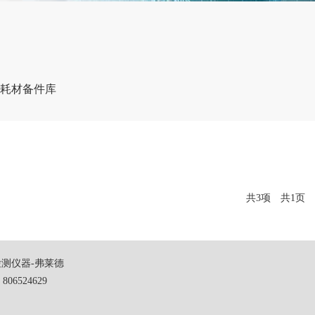
&耗材备件库
共3项 共1页 
测仪器-弗莱德
806524629