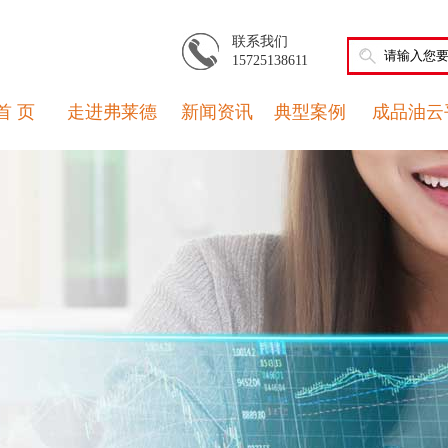
联系我们
15725138611
首 页
走进弗莱德
新闻资讯
典型案例
成品油云