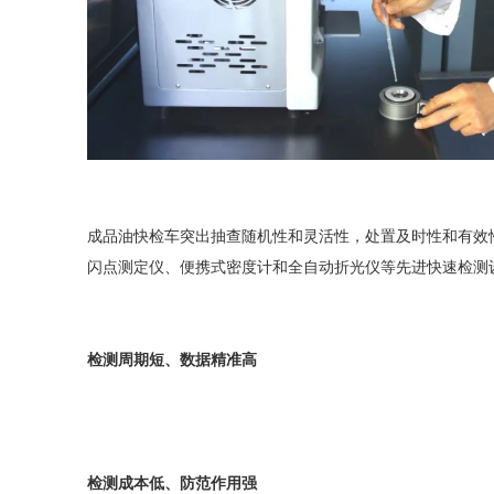
成品油快检车突出抽查随机性和灵活性，处置及时性和有效
闪点测定仪、便携式密度计和全自动折光仪等先进快速检测
检测周期短、数据精准高
检测成本低、防范作用强