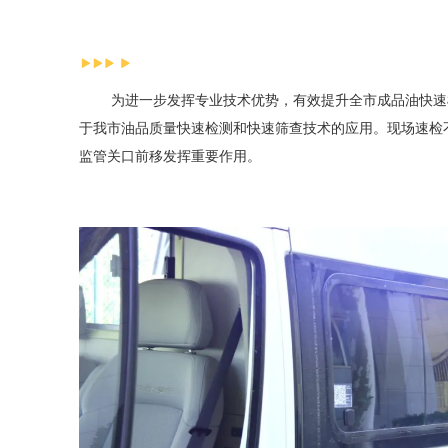
为
进一步
发挥
专业
技术优势，
有效
提升
全市成品油
快速
于我市
油品质量快速检测和快速筛查技术的应用
。现场速检
监管关口前移
发挥
重要作用
。