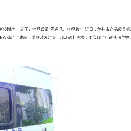
检测能力
，
真正
让油品质量“看得见、摸得着”，
近日，德州市产品质量标
不仅
满足了成品油质量时效监管、现场研判需求，
更
实现了行政执法与技