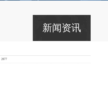
新闻资讯
877