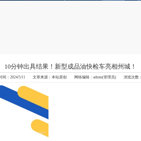
10分钟出具结果！新型成品油快检车亮相州城！
时间：2024/5/11 文章来源：本站原创 网络编辑：admin(管理员) 浏览次数：2