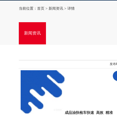
当前位置：
首页
>
新闻资讯
> 详情
新闻资讯
发布
成品油快检车
快速 高效 精准