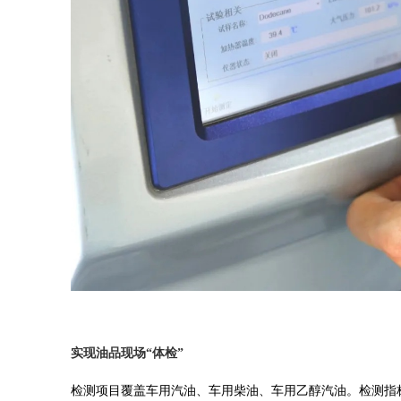
实现油品现场“体检”
检测项目覆盖车用汽油、车用柴油、车用乙醇汽油。检测指