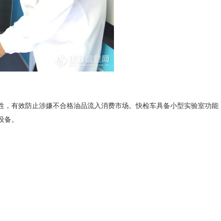
性，有效防止涉嫌不合格油品流入消费市场。快检车具备小型实验室功能
设备。